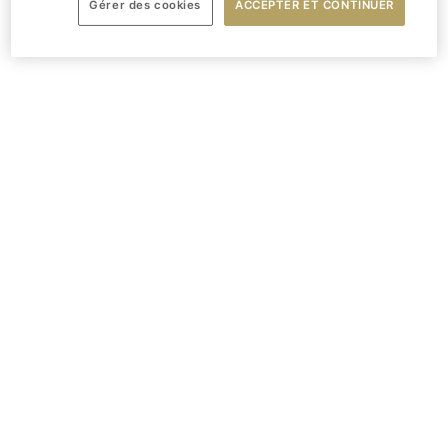
Gérer des cookies
ACCEPTER ET CONTINUER
En mars 2026, Champagne Bollinger ouvre
officiellement le premier acte de son
Bicentenaire, une trajectoire pensée dans le