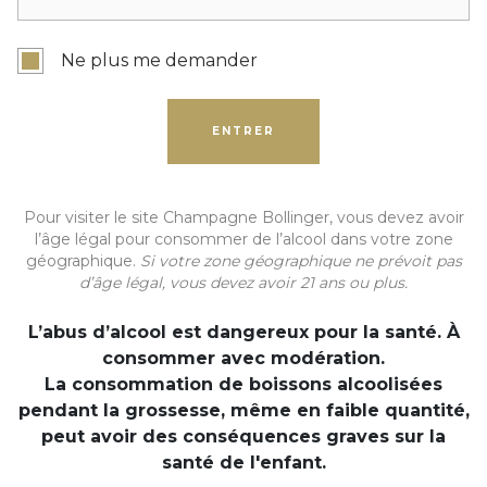
Ne plus me demander
ENTRER
Pour visiter le site Champagne Bollinger, vous devez avoir
MAISON
l’âge légal pour consommer de l’alcool dans votre zone
géographique.
Si votre zone géographique ne prévoit pas
Le nouveau Cellier de
d’âge légal, vous devez avoir 21 ans ou plus.
Champagne Bollinger
L’abus d’alcool est dangereux pour la santé. À
consommer avec modération.
La première pierre du Bicentenaire
La consommation de boissons alcoolisées
pendant la grossesse, même en faible quantité,
peut avoir des conséquences graves sur la
santé de l'enfant.