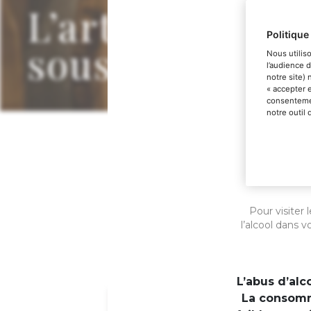
L’art de la vini
Politique
sous bois
Nous utilis
l’audience 
notre site)
« accepter 
consentemen
notre outil
Les grands 
tonneaux
Pour visiter
l’alcool dans 
L’abus d’al
La consomm