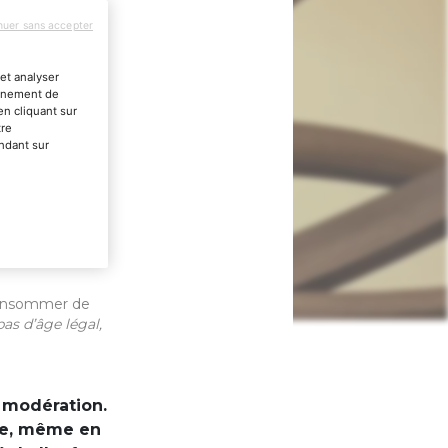
nuer sans accepter
et analyser
onnement de
en cliquant sur
tre
endant sur
 consommer de
as d’âge légal,
 modération.
se, même en