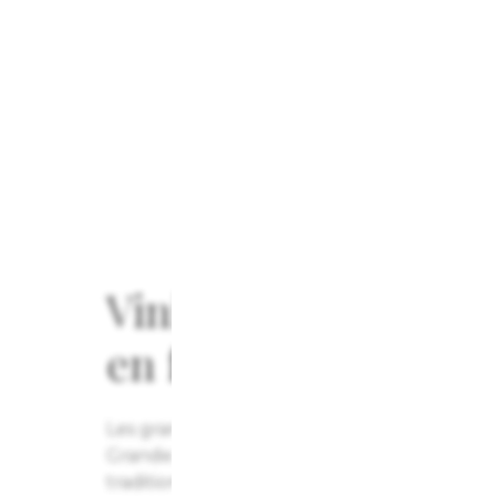
Vinifié exclusiveme
en fûts de chêne a
Les grands vins naissent toujours dans des 
Grande Année en est la parfaite représenta
tradition champenoise rare puisque Champ