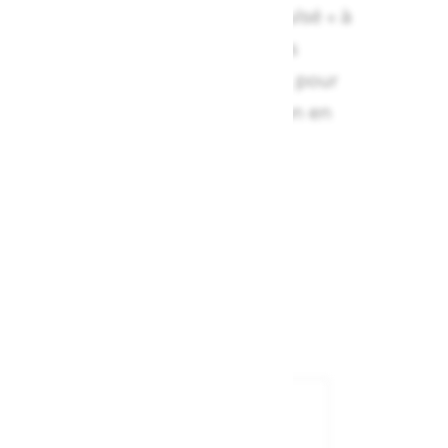
e dépôt doit maintenant être expulsé « à
 technique dont seuls les cavistes
t le secret. Un geste précis, vif, pour
uteille tout en retirant le bouchon en