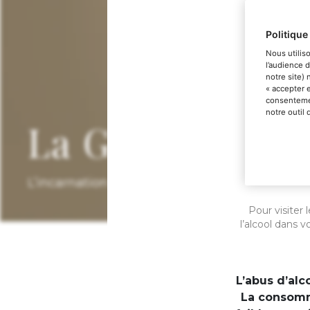
Politique
Nous utilis
l’audience 
notre site)
« accepter 
consentemen
notre outil
La Grande Ann
L’incarnation du savoir-faire artisanal Champ
Pour visiter
l’alcool dans 
L’abus d’al
La consomm