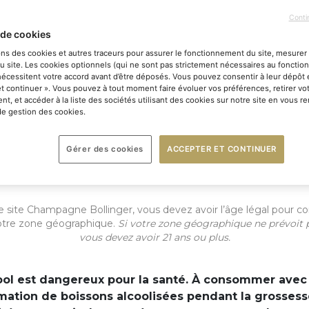
Conti
1900
 de cookies
ons des cookies et autres traceurs pour assurer le fonctionnement du site, mesurer 
du site. Les cookies optionnels (qui ne sont pas strictement nécessaires au foncti
 nécessitent votre accord avant d’être déposés. Vous pouvez consentir à leur dépôt 
Ne plus me demander
et continuer ». Vous pouvez à tout moment faire évoluer vos préférences, retirer vo
t, et accéder à la liste des sociétés utilisant des cookies sur notre site en vous r
 de gestion des cookies.
ée
ENTRER
Gérer des cookies
ACCEPTER ET CONTINUER
enois
 le site Champagne Bollinger, vous devez avoir l’âge légal pour
votre zone géographique.
Si votre zone géographique ne prévoit p
vous devez avoir 21 ans ou plus.
cool est dangereux pour la santé. À consommer avec
ation de boissons alcoolisées pendant la grosses