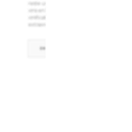
reste une des dernières maisons à vinifier e
vins en fûts. Pourtant, grâce à la micro-oxyge
vinification bois donne au vin un potentiel d
extraordinaire.
EN SAVOIR PLUS