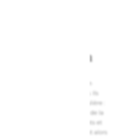
et dégorgé
vement à la main
s ont cherché, longtemps, la
n de rendre au vin sa limpidité en
pôt qui s’est formé au fil des ans. Ils
ur cela une méthode très particulière :
ouvement douce et progressive de la
décoller petit à petit les sédiments et
tement vers le goulot. Tout se fait alors